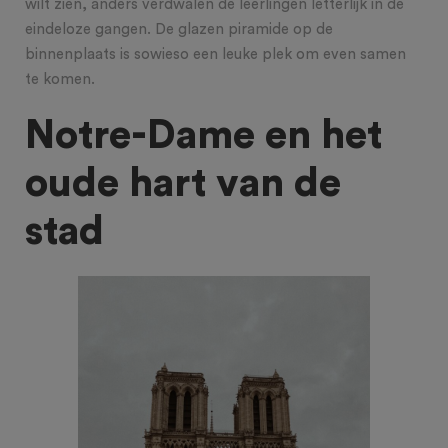
wilt zien, anders verdwalen de leerlingen letterlijk in de
eindeloze gangen. De glazen piramide op de
binnenplaats is sowieso een leuke plek om even samen
te komen.
Notre-Dame en het
oude hart van de
stad