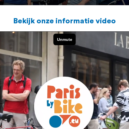
Bekijk onze informatie video
Privé Tours voor familie 
Wat is er nou leuker dan een meidenweekend, e
50
trouwdag met de hele familie in Parijs te v
e
Voor grotere gezelschappen bieden wij privé to
afgestemd op jouw gelegenheid.
Samen met Britt en Yvonne kun je de vertrekti
fiets met alle plezier, of stoppen op verzoek v
Privé tours zijn te boeken buiten de schoolvak
Reserveer nu