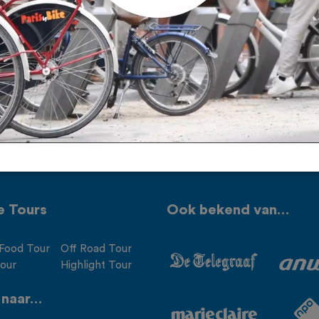
e Tours
Ook bekend van…
Food Tour
Off Road Tour
Tour
Highlight Tour
 naar…