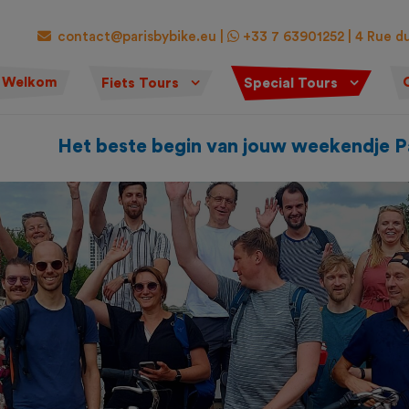
contact@parisbybike.eu |
+33 7 63901252 | 4 Rue du
Welkom
Fiets Tours
Special Tours
Het beste begin van jouw weekendje Pa