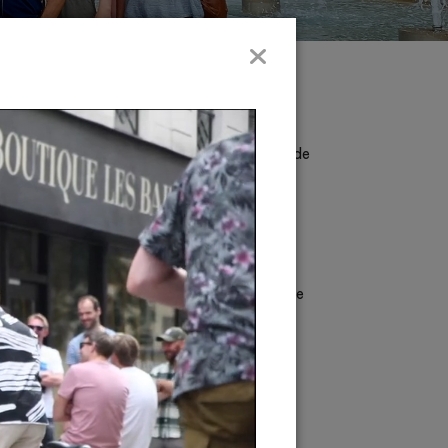
en vriendengroepen
en reunie met de oude studievrienden, of de
ieren?
urs aan op de fiets, een unieke tour
jd, duur en route bespreken. We versieren de
oor een lekker wijntje of chique gebakje
anties en drukke feestdagen.