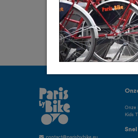
Onz
Onze 
Kids 
Snel
contact@parisbybike.eu